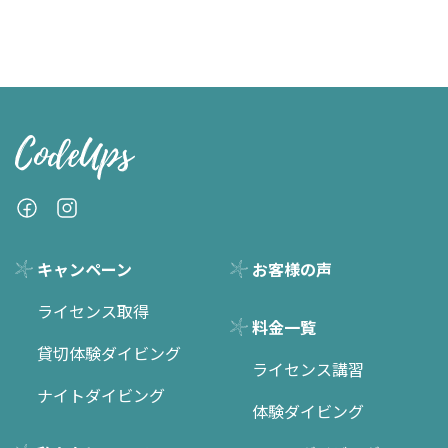
キャンペーン
お客様の声
ライセンス取得
料金一覧
貸切体験ダイビング
ライセンス講習
ナイトダイビング
体験ダイビング