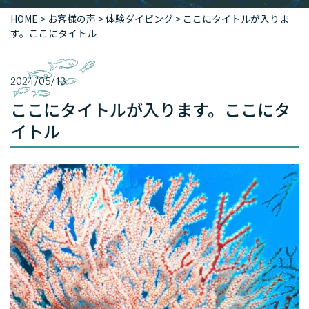
HOME
>
お客様の声
>
体験ダイビング
>
ここにタイトルが入りま
す。ここにタイトル
2024/05/13
ここにタイトルが入ります。ここにタ
イトル