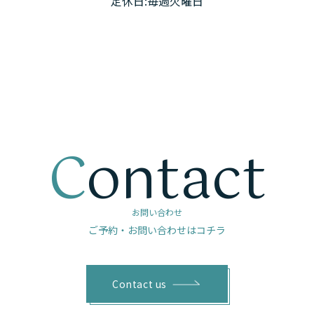
定休日:毎週火曜日
C
ontact
お問い合わせ
ご予約・お問い合わせはコチラ
Contact us