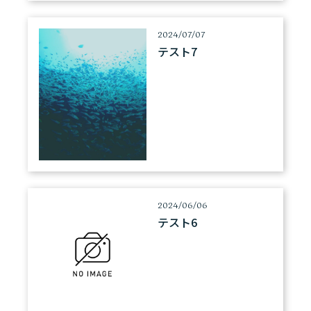
2024/07/07
テスト7
2024/06/06
テスト6