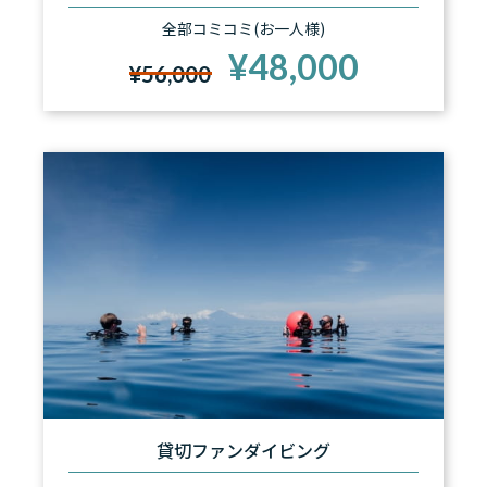
全部コミコミ(お一人様)
¥48,000
¥56,000
貸切ファンダイビング