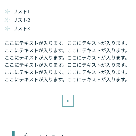
リスト1
リスト2
リスト3
ここにテキストが入ります。ここにテキストが入ります。
ここにテキストが入ります。ここにテキストが入ります。
ここにテキストが入ります。ここにテキストが入ります。
ここにテキストが入ります。ここにテキストが入ります。
ここにテキストが入ります。ここにテキストが入ります。
ここにテキストが入ります。ここにテキストが入ります。