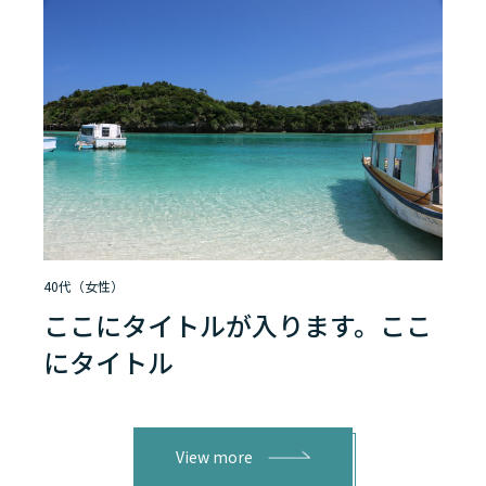
40代（女性）
ここにタイトルが入ります。ここ
にタイトル
View more