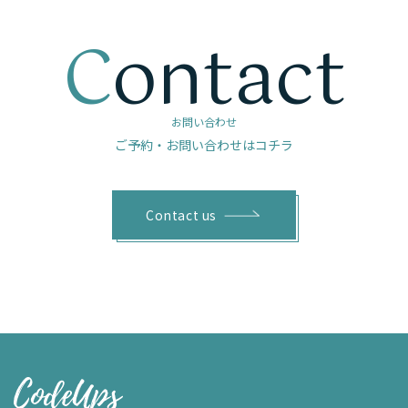
C
ontact
お問い合わせ
ご予約・お問い合わせはコチラ
Contact us