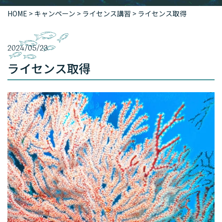
HOME
>
キャンペーン
>
ライセンス講習
>
ライセンス取得
2024/05/23
ライセンス取得